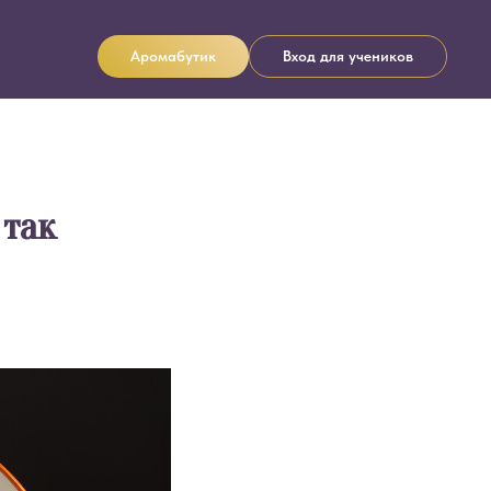
Аромабутик
Вход для учеников
 так