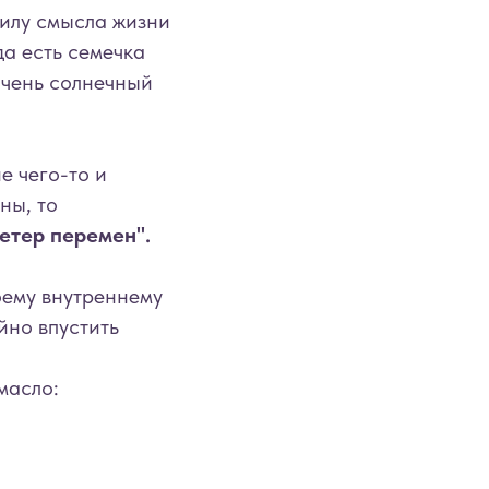
 силу смысла жизни
да есть семечка
 очень солнечный
е чего-то и
ны, то
етер перемен".
воему внутреннему
йно впустить
масло: