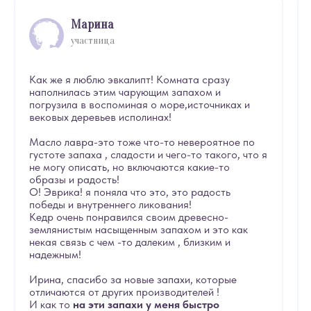
Марина
участница
Как же я люблю эвкалипт! Комната сразу
наполнилась этим чарующим запахом и
погрузила в воспоминая о море,источниках и
вековых деревьев исполинах!
Масло лавра-это тоже что-то невероятное по
густоте запаха , сладости и чего-то такого, что я
не могу описать, но включаются какие-то
образы и радость!
О! Эврика! я поняла что это, это радость
победы и внутреннего ликования!
Кедр очень понравился своим древесно-
землянистым насыщенным запахом и это как
некая связь с чем -то далеким , близким и
надежным!
Ирина, спасибо за новые запахи, которые
отличаются от других производителей !
И как то
на эти запахи у меня быстро