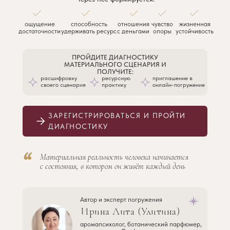
ощущение
способность
отношения
чувство
жизненная
достаточности
удерживать ресурс
с деньгами
опоры
устойчивость
ПРОЙДИТЕ ДИАГНОСТИКУ
МАТЕРИАЛЬНОГО СЦЕНАРИЯ И
ПОЛУЧИТЕ:
расшифровку
ресурсную
приглашение в
своего сценария
практику
онлайн-погружение
ЗАРЕГИСТРИРОВАТЬСЯ И ПРОЙТИ
ДИАГНОСТИКУ
“
Материальная реальность человека начинается
с состояния, в котором он живёт каждый день
Автор и эксперт погружения
Ирина Лита (Улитина)
аромапсихолог, ботанический парфюмер,