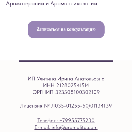
Ароматерапии и Аромапсихологии.
Записаться на консультацию
ИП Улитина Ирина Анатольевна
ИНН 212802541514
ОРГНИП 323508100302109
Лицензия
№ Л035-01255-50/01134139
Телефон: +79955775230
E-mail: info@aromalita.com