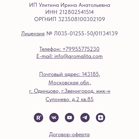
ИП Улитина Ирина Анатольевна
ИНН 212802541514
ОРГНИП 323508100302109
Лицензия
№ Л035-01255-50/01134139
Телефон: +79955775230
E-mail: info@aromalita.com
Почтовый адрес: 143185,
Московская обл.,
г. Одинцово, г.Звенигород, мик-н
Супонево, д.2 кв.85
Договор-оферта