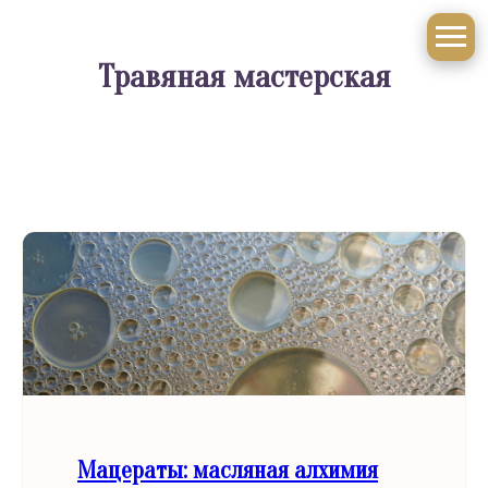
Травяная мастерская
Мацераты: масляная алхимия