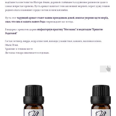
надёжность и постоянство Матери-Земли, дарящей стабильность и душевное равновесие даже в
самые непростые времена. Пусть аромат напитает тело жизненной энергией, согреет душу теплом
родного очага и наполнит сердце светом вселенской любви.
Пусть этот
чарующий аромат станет вашим проводником домой, помогая уверенно идти вперёд,
зная, что сила и защита вашего Рода
сопровождают вас всегда.
В подарок с ароматом дарим
ольфакторную практику "Моя мама" и медитацию "Принятие
Родителей"
Состав: ветивер, мирра, кедр атласский, лаванда узколистная, кананга, масляная основа.
Объем: 10 мл.
Хранение: в темном месте
Доставка товара оплачивается отдельно.