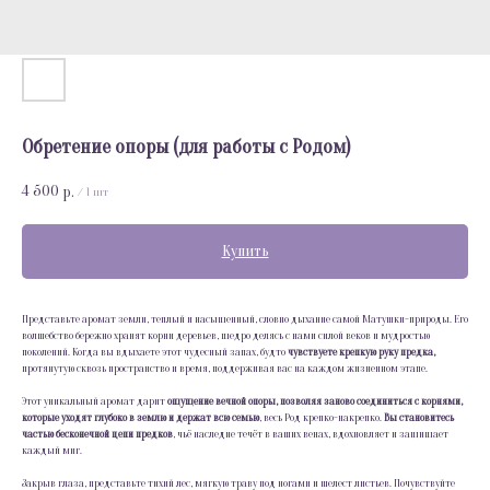
Обретение опоры (для работы с Родом)
4 500
р.
/
1 шт
Купить
Представьте аромат земли, теплый и насыщенный, словно дыхание самой Матушки-природы. Его
волшебство бережно хранят корни деревьев, щедро делясь с нами силой веков и мудростью
поколений. Когда вы вдыхаете этот чудесный запах, будто
чувствуете крепкую руку предка,
протянутую сквозь пространство и время, поддерживая вас на каждом жизненном этапе.
Этот уникальный аромат дарит
ощущение вечной опоры, позволяя заново соединиться с корнями,
которые уходят глубоко в землю и держат всю семью
, весь Род крепко-накрепко.
Вы становитесь
частью бесконечной цепи предков
, чьё наследие течёт в ваших венах, вдохновляет и защищает
каждый миг.
Закрыв глаза, представьте тихий лес, мягкую траву под ногами и шелест листьев. Почувствуйте