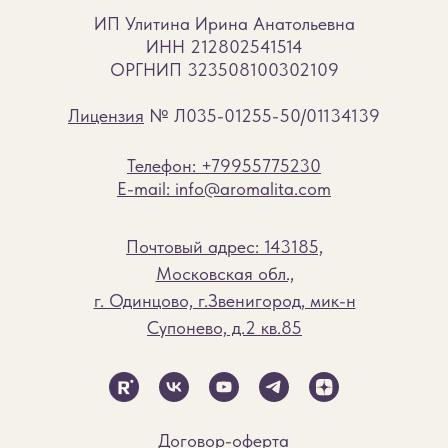
ИП Улитина Ирина Анатольевна
ИНН 212802541514
ОРГНИП 323508100302109
Лицензия
№ Л035-01255-50/01134139
Телефон: +79955775230
E-mail: info@aromalita.com
Почтовый адрес: 143185,
Московская обл.,
г. Одинцово, г.Звенигород, мик-н
Супонево, д.2 кв.85
Договор-оферта