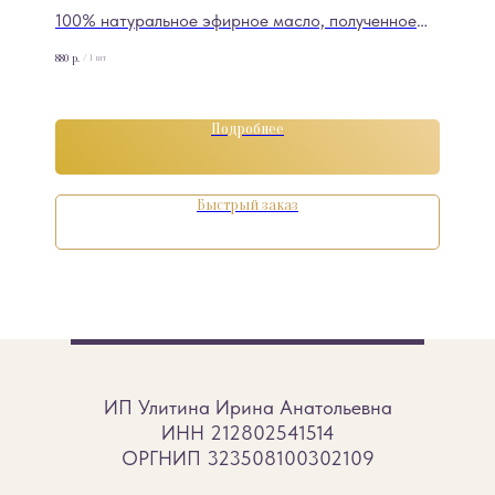
100% натуральное эфирное масло, полученное
методом паровой дистилляции листьев базилика
880
р.
/
1 шт
хемотипа метилхавикол. Характеризуется
высоким содержанием эстрагола
(метилхавикола), что определяет его
Подробнее
выраженные тонизирующие и стимулирующие
свойства.
Быстрый заказ
ИП Улитина Ирина Анатольевна
ИНН 212802541514
ОРГНИП 323508100302109