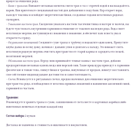
процессы очищения рода.
- Баня с травами.
Положите несколько щепоток смеси трав в таз с горячей водой и наслаждайтесь
паром. Или приготовьте специальный настой для добавления в воду бани. Пар откроет поры,
выведет токсины и освободит энергетические блоки, созданные годами негативных родовых
сценариев.
- Умывание настоем трав.
Ежедневно умываясь настоем тысячелистника и матери-и-мачехи, вы
будете чувствовать внутреннюю гармонию и очищение от тяжелого наследия рода. Вода смоет
негативную энергию, поступившую из поколения в поколение, и обеспечит вам ясность ума и
открытость сердцу.
- Окуривание помещений.
Соедините сухие травы в трубочку и подожгите один конец. Пропустите
клубы дыма по всему дому, начиная с дальних углов и двигаясь к выходу. Это поможет снять
негативную родовую энергию, очистить пространство от старой кармы и зарядить его свежей,
позитивной энергией.
- Обливания настоем трав
. Перед сном принимайте теплые ванны с настоем трав, добавив
предварительно несколько капель меда или морской соли. Такие процедуры приведут в гармонию
физические и тонкие тела, снимут блоки и травмы, полученные от предков, помогут восстановить
свое собственное индивидуальное достоинство и самостоятельность.
- Свечи.
Используется в ритуальных свечах, предназначенных для очищения энергетического
пространства рода, освобождения от негатива прошлых поколений и наполнения жизненной силой,
гармонией и счастьем.
Хранение:
Рекомендуется хранить травы в сухом, защищенном от света месте в картонных коробках либо
полотняных мешочках отдельно каждый вид
Состав набора:
5 пучков
Доставка не включена в стоимость и оплачивается покупателем.