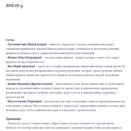
1000,00
р.
Купить
Состав:
- Тысячелистник («Белый пахарь»)
— помогает справиться с наследственными недугами и
семейными проблемами, бережно очищая родовую карму, освобождая от негативных влияний
прошлого и открывая путь к здоровью и благополучию будущих поколений.
- Мальва («Рука Богородицы»)
— это духи наших предков - воинов, которые стеной стоят вокруг
родового гнезда и охраняют его.
- Ива («Верба плакучая»)
— древо слез и скорби, одновременно символ обновления и новой жизни. Из
ивы плели коляски для новорожденных и делали погремушки , которые, трогая ручками, ребенок
очищал родовые линии. Ива препятствует передаче негативных родовых энергий следующим
поколениям
- Калина бульдонеж («Красная ягодка»)
— целительница души, мягко снимает боль от несбывшихся
надежд и утраченной любви, исцеляет сердце от горечи утрат и переживаний, передаваемых
поколениями. Она бережёт женщин своего рода, даруя счастье взаимной любви, гармонии и
радости жизни.
- Мать-и-мачеха («Горлянка»)
— двухцветное растение, означающее единство противоположностей
и внутреннее согласие. Мать и мачеха помогает увидеть две стороны любого явления, осознать роль
женщины в роду. Быть и любящей матерью, и, если нужно, строгой мачехой
Применение:
- Обережные травы.
Создайте оберег, собрав травы в пучок и завяжите его красной нитью.
Повесьте его в центре дома или в местах наибольшего скопления энергии, чтобы активизировать