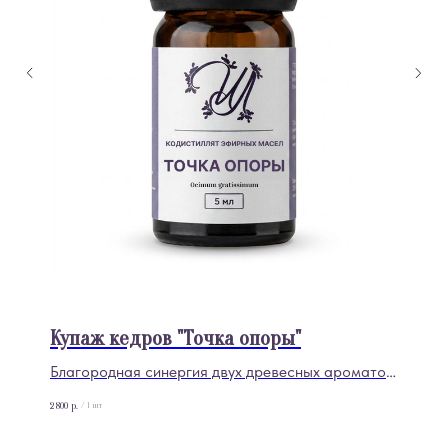
Купаж кедров "Точка опоры"
Благородная синергия двух древесных ароматов,
созданная для глубокой ароматерапии и
2 800
р.
/
1 шт
профессионального ухода. Смесь объединяет
теплый, сладковато-бальзамический гималайский