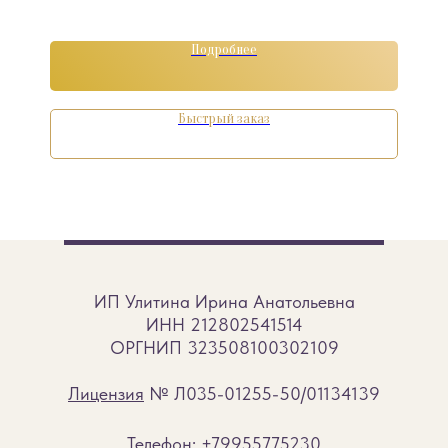
кедр (
Cedrus deodara
) со свежим, сухим и
смолистым японским кедром (
Cryptomeria
Подробнее
japonica
).
Быстрый заказ
ИП Улитина Ирина Анатольевна
ИНН 212802541514
ОРГНИП 323508100302109
Лицензия
№ Л035-01255-50/01134139
Телефон: +79955775230