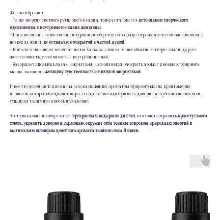
Женский браслет:
- Та же энергия светлого рутилового кварца, теперь становится
источником творческого
вдохновения и внутреннего сияния женщины
.
- Насыщенный и таинственный турмалин, оберегает её сердце, отражая негативные влияния и
позволяя женщине
оставаться открытой и чистой душой.
- Мягкая и спокойная песочная яшма Кавказа, словно тёплое объятие матери-земли, дарует
женственность, устойчивость и внутренний покой.
- Завершает ансамбль лава с покрытием, позволяющая раскрыть аромат любимого эфирного
масла, наполняя
женщину чувственностью и личной энергетикой.
И всё это дополняется нежным, успокаивающим ароматом эфирного масла криптомерии
японской, которое объединяет пары, создавая невидимую нить доверия и глубокого понимания,
усиливая взаимную любовь и уважение.
Этот уникальный набор станет
прекрасным подарком для тех
, кто хочет сохранить
красоту своего
союза, укрепить доверие и гармонию, окружив себя тонким покровом природных энергий и
магическим шлейфом целебного аромата хвойного леса Японии.