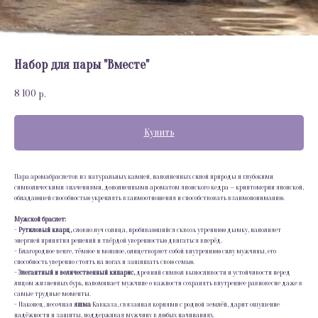
Набор для пары "Вместе"
8 100
р.
Купить
Пара аромабраслетов из натуральных камней, наполненных силой природы и глубокими
символическими значениями, дополненными ароматом японского кедра — криптомерии японской,
обладающей способностью укреплять взаимоотношения и способствовать взаимопониманию.
Мужской браслет:
-
Рутиловый кварц,
словно луч солнца, пробивающийся сквозь утреннюю дымку, наполняет
энергией принятия решений и твёрдой уверенностью двигаться вперёд.
- Благородное венге, тёмное и мощное, олицетворяет собой внутреннюю силу мужчины, его
способность уверенно стоять на ногах и защищать свою семью.
-
Элегантный и величественный кипарис,
древний символ выносливости и устойчивости перед
лицом жизненных бурь, напоминает мужчине о важности сохранять внутреннее равновесие даже в
самые трудные моменты.
- Наконец, песочная
яшма
Кавказа, связанная корнями с родной землёй, дарит ощущение
надёжности и защиты, поддерживая мужчину в любых начинаниях.