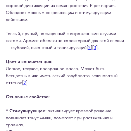
паровой дистилляции из семян растения Piper nigrum.
Обладает мощным согревающим и стимулирующим
действием.
Теплый, пряный, насыщенный с выраженными жгучими
нотами. Аромат абсолютно характерный для этой специи
— глубокий, пикантный и тонизирующий[
2
][
3
].
Цвет и консистенция:
Легкое, текучее, прозрачное масло. Может быть
бесцветным или иметь легкий голубовато-зеленоватый
оттенок[
2
].
Основные свойства:
*
Стимулирующее:
активизирует кровообращение,
повышает тонус мышц, помогает при растяжениях и
травмах.