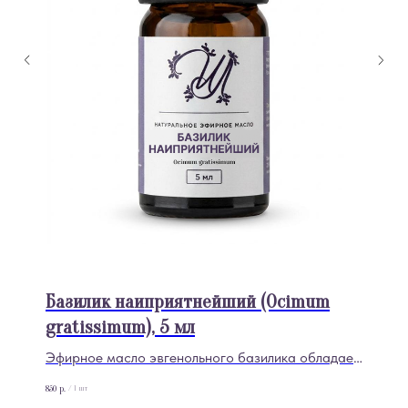
Базилик наиприятнейший (Ocimum
gratissimum), 5 мл
Эфирное масло эвгенольного базилика обладает
ярким пряным ароматом с древесными нотами и
850
р.
/
1 шт
известно своими антибактериальными,