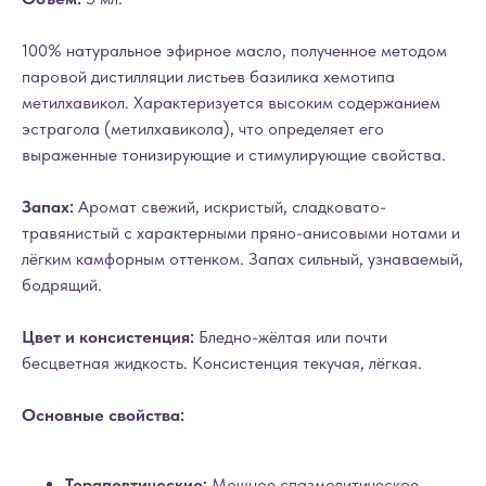
100% натуральное эфирное масло, полученное методом
паровой дистилляции листьев базилика хемотипа
метилхавикол. Характеризуется высоким содержанием
эстрагола (метилхавикола), что определяет его
выраженные тонизирующие и стимулирующие свойства.
Запах:
Аромат свежий, искристый, сладковато-
травянистый с характерными пряно-анисовыми нотами и
лёгким камфорным оттенком. Запах сильный, узнаваемый,
бодрящий.
Цвет и консистенция:
Бледно-жёлтая или почти
бесцветная жидкость. Консистенция текучая, лёгкая.
Основные свойства:
Терапевтические:
Мощное спазмолитическое