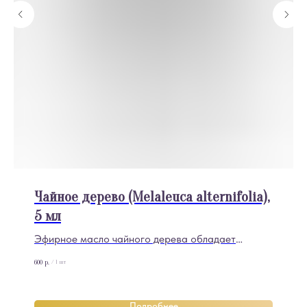
Чайное дерево (Melaleuca alternifolia),
5 мл
Эфирное масло чайного дерева обладает
резким, свежим и бодрящим ароматом с
600
р.
/
1 шт
выраженными древесными, камфорными и
пряными нотами. В запахе улавливаются
горьковатые и терпкие оттенки, напоминающие
Подробнее