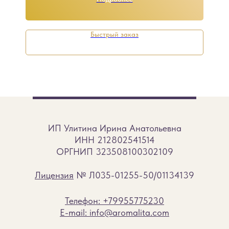
сырую древесину и эвкалипт.
Быстрый заказ
ИП Улитина Ирина Анатольевна
ИНН 212802541514
ОРГНИП 323508100302109
Лицензия
№ Л035-01255-50/01134139
Телефон: +79955775230
E-mail: info@aromalita.com