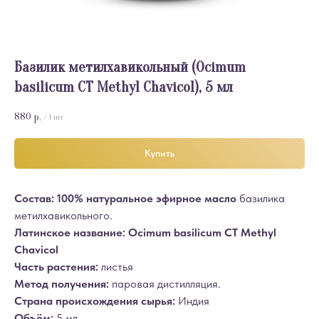
Базилик метилхавикольный (Ocimum
basilicum CT Methyl Chavicol), 5 мл
880
р.
/
1 шт
Купить
Состав: 100% натуральное эфирное масло
базилика
метилхавикольного.
Латинское название: Ocimum basilicum CT Methyl
Chavicol
Часть растения:
листья
Метод получения:
паровая дистилляция.
Страна происхождения сырья:
Индия
Объём:
5 мл.