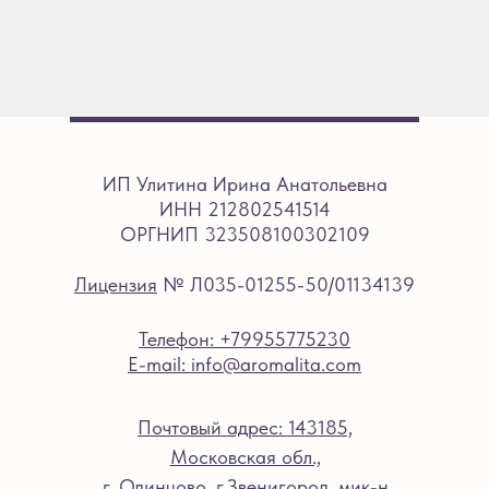
ИП Улитина Ирина Анатольевна
ИНН 212802541514
ОРГНИП 323508100302109
Лицензия
№ Л035-01255-50/01134139
Телефон: +79955775230
E-mail: info@aromalita.com
Почтовый адрес: 143185,
Московская обл.,
г. Одинцово, г.Звенигород, мик-н